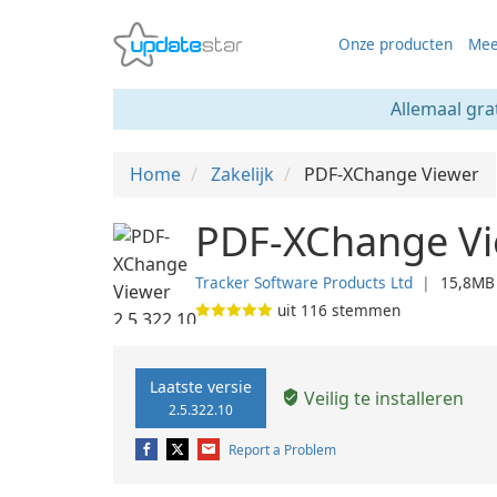
Onze producten
Mee
Allemaal gra
Home
Zakelijk
PDF-XChange Viewer
PDF-XChange Vi
Tracker Software Products Ltd
❘
15,8MB
uit
116
stemmen
Laatste versie
Veilig te installeren
2.5.322.10
Report a Problem