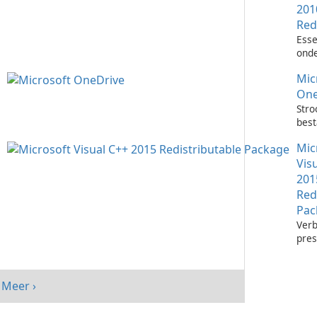
201
Red
Esse
onde
het 
Mic
Visu
toep
One
Stro
bes
met 
Mic
One
Vis
201
Red
Pac
Verb
pres
sys
Micr
C++
Meer ›
Redi
Pack