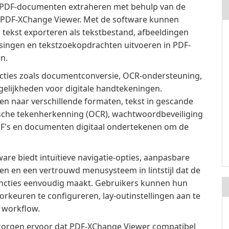
t PDF-documenten extraheren met behulp van de
an PDF-XChange Viewer. Met de software kunnen
 tekst exporteren als tekstbestand, afbeeldingen
singen en tekstzoekopdrachten uitvoeren in PDF-
n.
ties zoals documentconversie, OCR-ondersteuning,
gelijkheden voor digitale handtekeningen.
 naar verschillende formaten, tekst in gescande
che tekenherkenning (OCR), wachtwoordbeveiliging
F's en documenten digitaal ondertekenen om de
ware biedt intuïtieve navigatie-opties, aanpasbare
 en een vertrouwd menusysteem in lintstijl dat de
uncties eenvoudig maakt. Gebruikers kunnen hun
rkeuren te configureren, lay-outinstellingen aan te
 workflow.
zorgen ervoor dat PDF-XChange Viewer compatibel