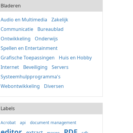
Bladeren
Audio en Multimedia
Zakelijk
Communicatie
Bureaublad
Ontwikkeling
Onderwijs
Spellen en Entertainment
Grafische Toepassingen
Huis en Hobby
Internet
Beveiliging
Servers
Systeemhulpprogramma's
Webontwikkeling
Diversen
Labels
Acrobat
api
document management
editor
PDF
extract
merge
sdk